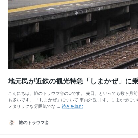
地元民が近鉄の観光特急「しまかぜ」に
こんにちは、旅のトラウマ舎のOです。 先日、といっても数ヶ月
も多いです。 「しまかぜ」について 車両外観 まず、しまかぜに
地
メタリックな雰囲気でな …
続きを読む
元
民
旅のトラウマ舎
が
近