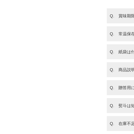
Q. 賞味期
Q. 常温保
Q. 紙袋は
Q. 商品説
Q. 贈答
Q. 熨斗は
Q. 在庫不