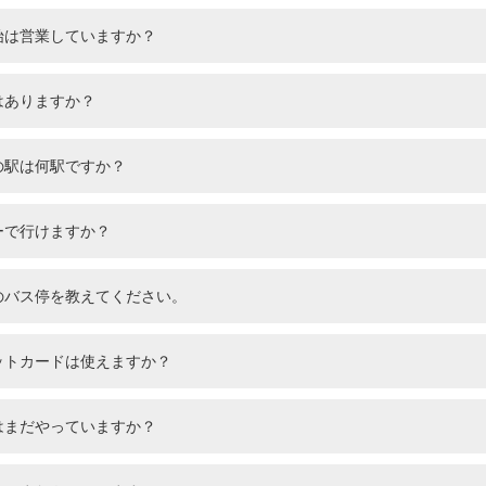
始は営業していますか？
Instagram
はありますか？
の駅は何駅ですか？
ーで行けますか？
のバス停を教えてください。
ットカードは使えますか？
はまだやっていますか？
勢市駅前→河崎町 バス時刻表
治山田駅前→河崎町 バス時刻表