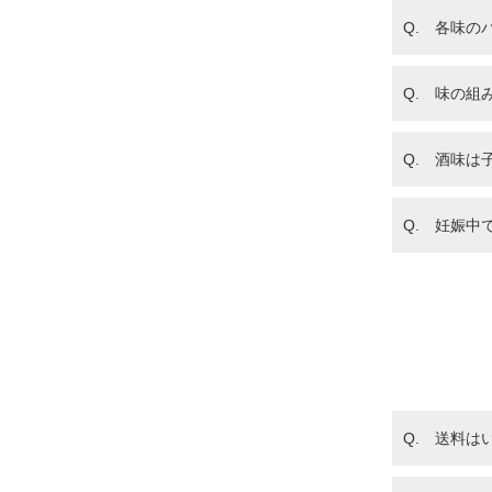
Q. 各味の
Q. 味の
Q. 酒味は
Q. 妊娠中
Q. 送料