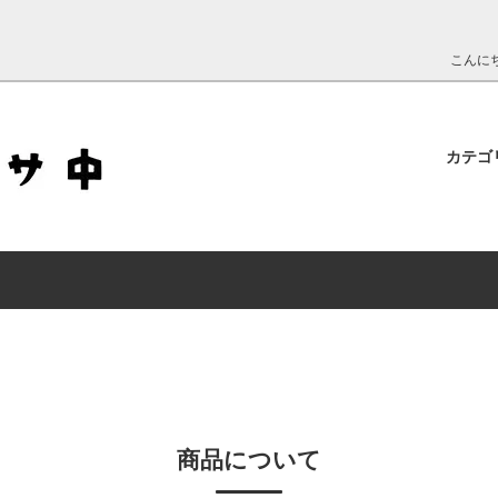
こんに
カテゴ
コーヒー
付けられる商品
ア紹介
農作物・海産物
販売店舗のご案内
法人のお客様へ
会員機能について
商品について