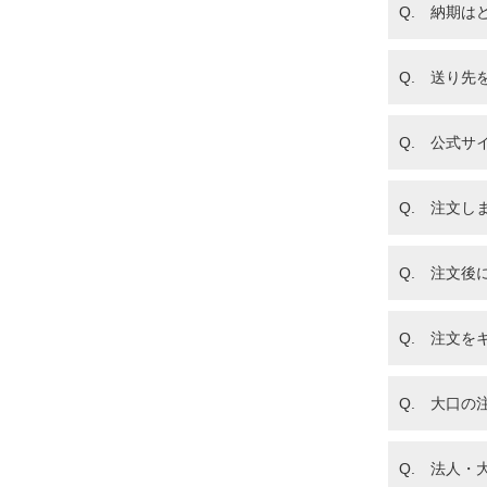
Q. 納期は
Q. 送り先
Q. 公式
Q. 注文し
楽天市場店
Q. 注文
Q. 注文
Q. 大口
Q. 法人・