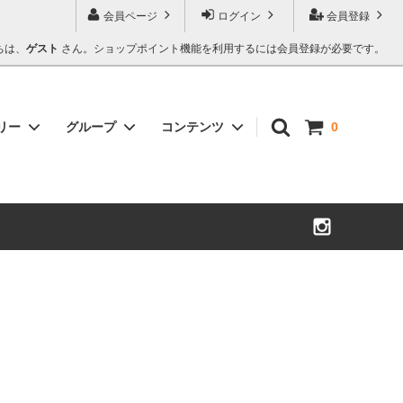
会員ページ
ログイン
会員登録
ちは、
ゲスト
さん。ショップポイント機能を利用するには会員登録が必要です。
リー
グループ
コンテンツ
0
デザイングッズ
実店舗「雪国」
御神饌（ごしんせん）について