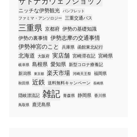
サトナカウェブショップ
ニッチな伊勢観光
パンフレット
三重交通バス
ファミマ・アンソロジー
三重県
京都府
伊勢の基礎知識
伊勢志摩の交通事情
伊勢の裏事情
伊勢神宮のこと
兵庫県
函館東北紀行
実店舗
北海道
宮崎県
宮崎滞在記
大阪府
島根県
愛知県
新型コロナ療養記
岐阜県
楽天市場
新潟県
福岡県
河崎天王祭
東京都
近鉄
送料無料キャンペーン
秋田県
長崎県
雑記
静岡県
隠岐漂流記
青森県
香川県
鹿児島県
鳥取県