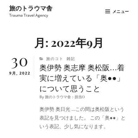
コ
旅のトラウマ舎
メニュー
ン
Trauma Travel Agency
テ
Site
ン
Overlay
月:
2022年9月
ツ
へ
30
ス
CATEGORIES
旅のコト
雑記
キ
奥伊勢 奥志摩 奥松阪…着
ッ
9月, 2022
実に増えている「奥●●」
プ
について思うこと
By
旅のトラウマ舎：担当O
奥伊勢 奥日光 …この間は奥松阪という
表記を見つけました。 この「奥●●」と
いう表記、少し気になります。