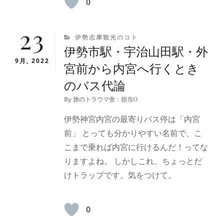
0
23
CATEGORIES
伊勢志摩観光のコト
伊勢市駅・宇治山田駅・外
9月, 2022
宮前から内宮へ行くとき
のバス代論
By
旅のトラウマ舎：担当O
伊勢神宮内宮の最寄りバス停は「内宮
前」 とっても分かりやすい名前で、こ
こまで乗れば内宮に行けるんだ！ってな
りますよね。 しかしこれ、ちょっとだ
けトラップです。気をつけて。
0