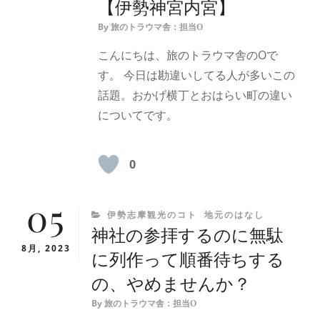
【伊勢神宮内宮】
By
旅のトラウマ舎：担当O
こんにちは、旅のトラウマ舎のOで
す。 今日は勘違いしてる人が多いこの
話題。おかげ横丁とおはらい町の違い
についてです。
0
05
CATEGORIES
伊勢志摩観光のコト
地元のはなし
神社の参拝するのに無駄
8月, 2023
に列作って順番待ちする
の、やめませんか？
By
旅のトラウマ舎：担当O