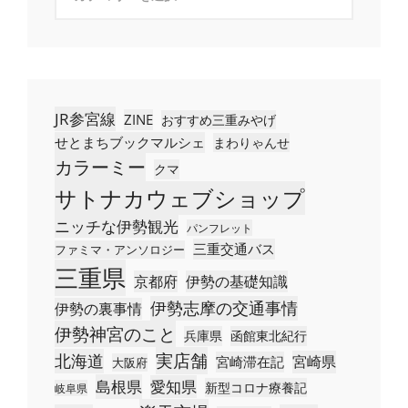
テ
ゴ
リ
ー
JR参宮線
ZINE
おすすめ三重みやげ
せとまちブックマルシェ
まわりゃんせ
カラーミー
クマ
サトナカウェブショップ
ニッチな伊勢観光
パンフレット
三重交通バス
ファミマ・アンソロジー
三重県
京都府
伊勢の基礎知識
伊勢志摩の交通事情
伊勢の裏事情
伊勢神宮のこと
兵庫県
函館東北紀行
実店舗
北海道
宮崎県
宮崎滞在記
大阪府
島根県
愛知県
新型コロナ療養記
岐阜県