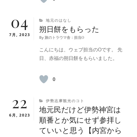
04
CATEGORIES
地元のはなし
朔日餅をもらった
7月, 2023
By
旅のトラウマ舎：担当O
こんにちは、ウェブ担当のOです。 先
日、赤福の朔日餅をもらいました。
0
22
CATEGORIES
伊勢志摩観光のコト
地元民だけど伊勢神宮は
6月, 2023
順番とか気にせず参拝し
ていいと思う【内宮から