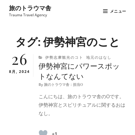
コ
旅のトラウマ舎
メニュー
ン
Trauma Travel Agency
テ
Site
ン
Overlay
タグ:
伊勢神宮のこと
ツ
へ
26
ス
CATEGORIES
伊勢志摩観光のコト
地元のはなし
キ
伊勢神宮にパワースポッ
ッ
8月, 2024
トなんてない
プ
By
旅のトラウマ舎：担当O
こんにちは、旅のトラウマ舎のOです。
伊勢神宮とスピリチュアルに関するおは
なし。
+1