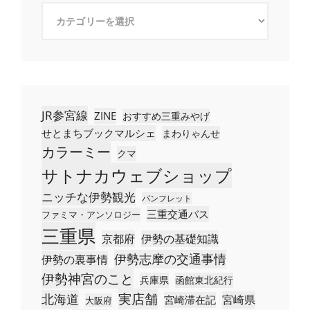
カ
テ
ゴ
リ
ー
JR参宮線
ZINE
おすすめ三重みやげ
せとまちブックマルシェ
まわりゃんせ
カラーミー
クマ
サトナカウェブショップ
ニッチな伊勢観光
パンフレット
三重交通バス
ファミマ・アンソロジー
三重県
京都府
伊勢の基礎知識
伊勢志摩の交通事情
伊勢の裏事情
伊勢神宮のこと
兵庫県
函館東北紀行
実店舗
北海道
宮崎県
宮崎滞在記
大阪府