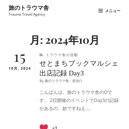
コ
旅のトラウマ舎
メニュー
ン
Trauma Travel Agency
テ
Site
ン
Overlay
月:
2024年10月
ツ
へ
15
ス
CATEGORIES
トラウマ舎の活動
キ
せとまちブックマルシェ
ッ
10月, 2024
出店記録 Day3
プ
By
旅のトラウマ舎：担当O
こんばんは、旅のトラウマ舎のOで
す。 2日開催のイベントでDay3の記録
があるの、妙ですねえ…。
+1