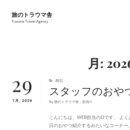
コ
ン
旅のトラウマ舎
テ
Trauma Travel Agency
ン
ツ
Site
へ
Overlay
ス
月:
20
キ
ッ
29
プ
CATEGORIES
雑記
スタッフのおや
1月, 2026
By
旅のトラウマ舎：担当O
こんにちは、WEB担当のOです。 よ
日のおやつ紹介するみたいなコーナー