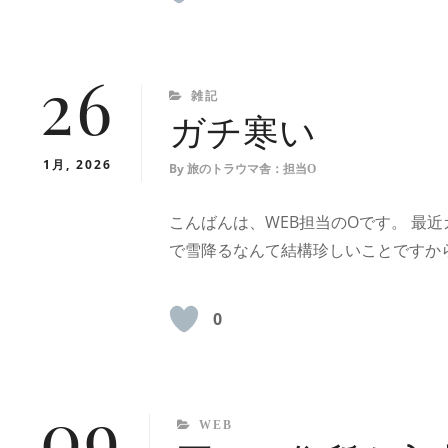
26
CATEGORIES
雑記
ガチ寒い
1月, 2026
By
旅のトラウマ舎：担当O
こんばんは、WEB担当のOです。 最
で雪降るなんて結構珍しいことですか
0
09
CATEGORIES
WEB