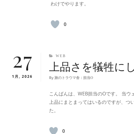
わけでやります。
0
27
CATEGORIES
WEB
上品さを犠牲に
1月, 2026
By
旅のトラウマ舎：担当O
こんばんは、WEB担当のOです。 当
上品にまとまってはいるのですが、つい
た。
0