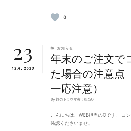
0
23
CATEGORIES
お知らせ
年末のご注文で
12月, 2023
た場合の注意点（
一応注意）
By
旅のトラウマ舎：担当O
こんにちは、WEB担当のOです。 
確認くださいませ。