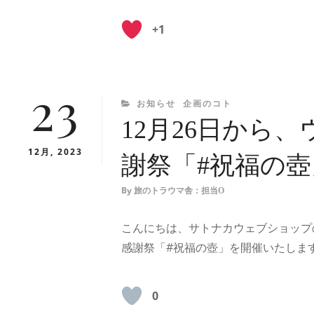
+1
23
CATEGORIES
お知らせ
企画のコト
12月26日から
12月, 2023
謝祭「#祝福の
By
旅のトラウマ舎：担当O
こんにちは、サトナカウェブショップの
感謝祭「#祝福の壺」を開催いたしま
0