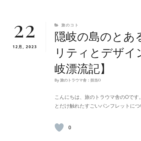
22
CATEGORIES
旅のコト
隠岐の島のとあ
12月, 2023
リティとデザイ
岐漂流記】
By
旅のトラウマ舎：担当O
こんにちは、旅のトラウマ舎のOです
とだけ触れたすごいパンフレットにつ
0