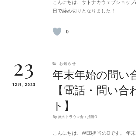
こんにちは、サトナカウェブショップの
日で締め切りとなりました！
0
23
CATEGORIES
お知らせ
年末年始の問い
12月, 2023
【電話・問い合
ト】
By
旅のトラウマ舎：担当O
こんにちは、WEB担当のOです。 年