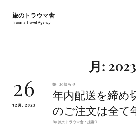
コ
ン
旅のトラウマ舎
テ
Trauma Travel Agency
ン
ツ
Site
へ
Overlay
ス
月:
202
キ
ッ
26
プ
CATEGORIES
お知らせ
年内配送を締め
12月, 2023
のご注文は全て
By
旅のトラウマ舎：担当O