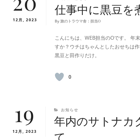
20
仕事中に黒豆を
12月, 2023
By
旅のトラウマ舎：担当O
こんにちは、WEB担当のOです。 
すか？ウチはちゃんとしたおせちは作
黒豆と田作りだけ。
0
19
CATEGORIES
お知らせ
年内のサトナカ
12月, 2023
て