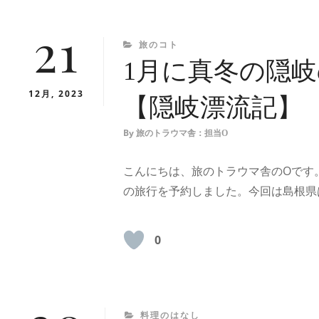
21
CATEGORIES
旅のコト
1月に真冬の隠
12月, 2023
【隠岐漂流記】
By
旅のトラウマ舎：担当O
こんにちは、旅のトラウマ舎のOです。
の旅行を予約しました。今回は島根県
0
CATEGORIES
料理のはなし