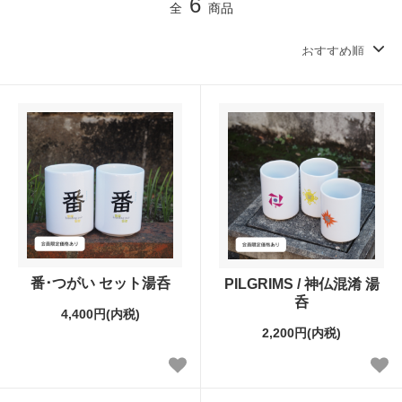
6
全
商品
番･つがい セット湯呑
PILGRIMS / 神仏混淆 湯
呑
4,400円(内税)
2,200円(内税)