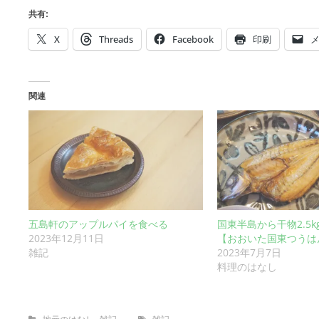
共有:
X
Threads
Facebook
印刷
関連
五島軒のアップルパイを食べる
国東半島から干物2.5
2023年12月11日
【おおいた国東つうは
2023年7月7日
雑記
料理のはなし
Categories
Tags