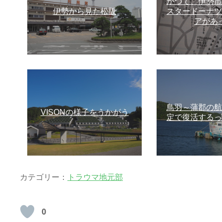
かつて、伊勢市
伊勢から見た松阪
スタードーナツ
アがあ
鳥羽～蒲郡の航
VISONの様子をうかがう
定で復活するっ
カテゴリー：
トラウマ地元部
0