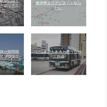
駅前にはミ
奥伊勢エリアに詳しくなり
とロッテリ
たい
った
路が期間限
いつまでもあると思うなバ
てマジ！？
ス路線