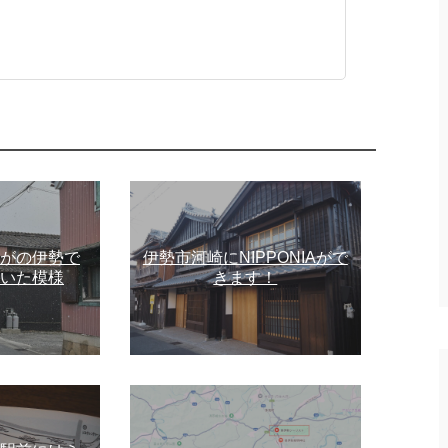
がの伊勢で
伊勢市河崎にNIPPONIAがで
いた模様
きます！