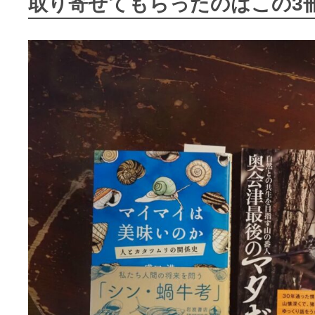
取り寄せてもらったのはこの3
担
当
O