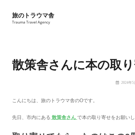
コ
ン
旅のトラウマ舎
テ
Trauma Travel Agency
ン
ツ
Site
へ
Overlay
ス
散策舎さんに本の取り
キ
ッ
プ
投
2024年
稿
旅
者:
の
こんにちは、旅のトラウマ舎のOです。
ト
ラ
ウ
先日、市内にある
散策舎さん
で本の取り寄せをお願いし
マ
舎：