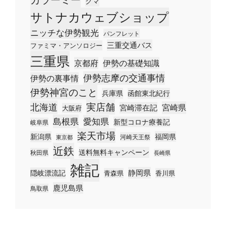
クマ
サトナカウェブショップ
ニッチな伊勢観光
パンフレット
三重交通バス
ファミマ・アンソロジー
三重県
京都府
伊勢の基礎知識
伊勢志摩の交通事情
伊勢の裏事情
伊勢神宮のこと
兵庫県
函館東北紀行
実店舗
北海道
宮崎県
宮崎滞在記
大阪府
島根県
愛知県
新型コロナ療養記
岐阜県
楽天市場
新潟県
福岡県
河崎天王祭
東京都
近鉄
送料無料キャンペーン
秋田県
長崎県
雑記
静岡県
隠岐漂流記
青森県
香川県
鹿児島県
鳥取県