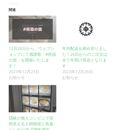
関連
12月26日から、ウェブシ
年内配送を締め切りまし
ョップにて感謝祭「#祝福
た！26日からのご注文は
の壺」を開催いたしま
全て年明け発送となりま
す！
す
2023年12月23日
2023年12月26日
お知らせ
お知らせ
隠岐の無人コンビニで垣
間見える人間模様と島暮
らしの心得【隠岐漂流