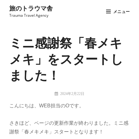
コ
旅のトラウマ舎
メニュー
ン
Trauma Travel Agency
テ
Site
ン
Overlay
ツ
ミニ感謝祭「春メキ
へ
メキ」をスタートし
ス
キ
ました！
ッ
プ
投
2024年2月22日
稿
旅
こんにちは、WEB担当のOです。
者:
の
ト
ラ
さきほど、ページの更新作業が終わりました。ミニ感
ウ
謝祭「春メキメキ」スタートとなります！
マ