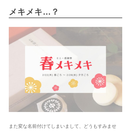
舎：
担
メキメキ…？
当
O
また変な名前付けてしまいまして、どうもすみませ