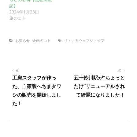
記】
2024年1月23日
旅のコト
Categories
Tags
お知らせ
企画のコト
サトナカウェブショップ
投
前
次
工房スタッフが作っ
五十鈴川駅が”ちょっと
稿
た、自家製へちまタワ
だけ”リニューアルされ
シの販売を開始しまし
て綺麗になりました！
ナ
た！
ビ
ゲ