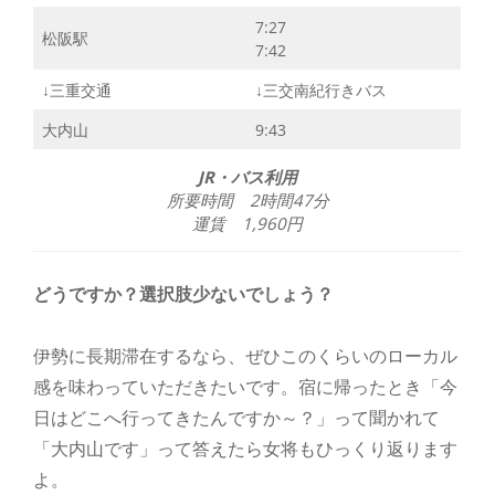
7:27
松阪駅
7:42
↓三重交通
↓三交南紀行きバス
大内山
9:43
JR・バス利用
所要時間 2時間47分
運賃 1,960円
どうですか？選択肢少ないでしょう？
伊勢に長期滞在するなら、ぜひこのくらいのローカル
感を味わっていただきたいです。宿に帰ったとき「今
日はどこへ行ってきたんですか～？」って聞かれて
「大内山です」って答えたら女将もひっくり返ります
よ。