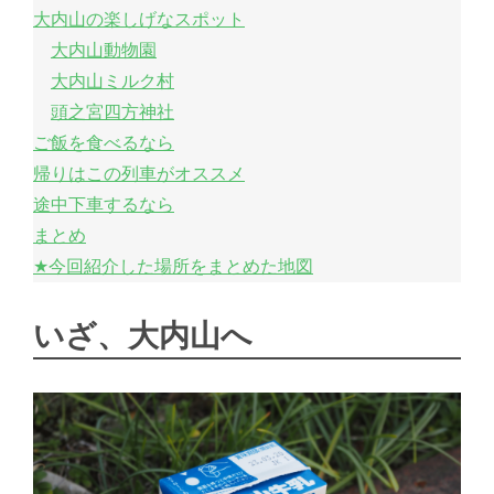
大内山の楽しげなスポット
大内山動物園
大内山ミルク村
頭之宮四方神社
ご飯を食べるなら
帰りはこの列車がオススメ
途中下車するなら
まとめ
★今回紹介した場所をまとめた地図
いざ、大内山へ