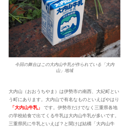
今回の舞台はこの大内山牛乳が作られている「大内
山」地域
大内山（おおうちやま）は伊勢市の南西、大紀町とい
う町にあります。大内山で有名なものといえばやはり
「大内山牛乳」
です。伊勢市だけでなく三重県各地
の学校給食で出てくる牛乳は大内山牛乳が多いです。
三重県民に牛乳といえば？と聞けば結構「大内山牛