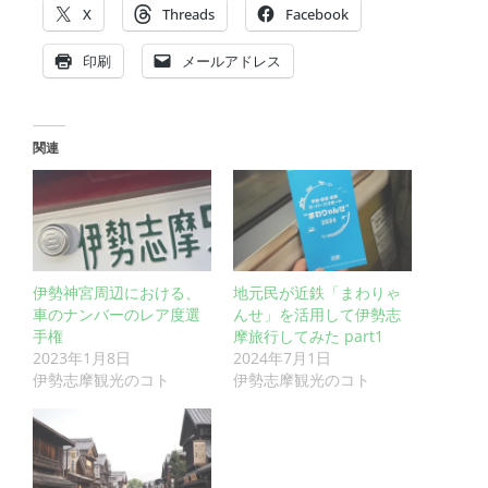
X
Threads
Facebook
印刷
メールアドレス
関連
伊勢神宮周辺における、
地元民が近鉄「まわりゃ
車のナンバーのレア度選
んせ」を活用して伊勢志
手権
摩旅行してみた part1
2023年1月8日
2024年7月1日
伊勢志摩観光のコト
伊勢志摩観光のコト