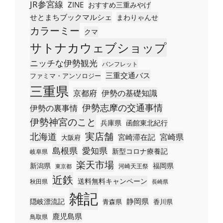
JR参宮線
ZINE
おすすめ三重みやげ
せとまちブックマルシェ
まわりゃんせ
カラーミー
クマ
サトナカウェブショップ
ニッチな伊勢観光
パンフレット
三重交通バス
ファミマ・アンソロジー
三重県
京都府
伊勢の基礎知識
伊勢志摩の交通事情
伊勢の裏事情
伊勢神宮のこと
兵庫県
函館東北紀行
実店舗
北海道
宮崎県
宮崎滞在記
大阪府
島根県
愛知県
新型コロナ療養記
岐阜県
楽天市場
新潟県
福岡県
河崎天王祭
東京都
近鉄
送料無料キャンペーン
秋田県
長崎県
雑記
静岡県
隠岐漂流記
青森県
香川県
鹿児島県
鳥取県