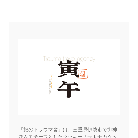
ビ
ゲ
ー
シ
ョ
ン
「旅のトラウマ舎」は、三重県伊勢市で御神
饌をモチーフとしたクッキー「サトナカクッ