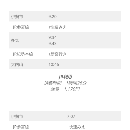
伊勢市
9:20
↓JR参宮線
↓快速みえ
9:34
多気
9:43
↓JR紀勢本線
↓新宮行き
大内山
10:46
JR利用
所要時間 1時間26分
運賃 1,170円
伊勢市
7:07
↓JR参宮線
↓快速みえ