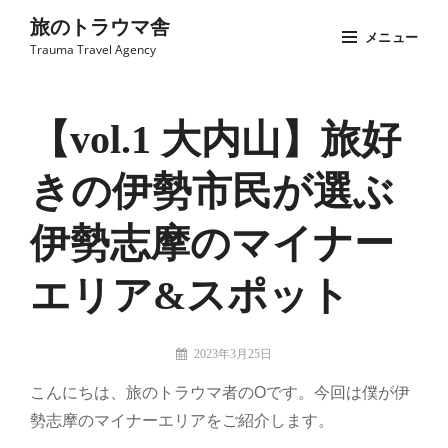
コ
旅のトラウマ舎
メニュー
ン
Trauma Travel Agency
テ
Site
ン
Overlay
ツ
【vol.1 大内山】旅好
へ
きの伊勢市民が選ぶ
ス
キ
伊勢志摩のマイナー
ッ
プ
エリア&スポット
投
2023年3月25日
稿
旅
こんにちは、旅のトラウマ者のOです。今回は僕が伊
者:
の
勢志摩のマイナーエリアをご紹介します。
ト
ラ