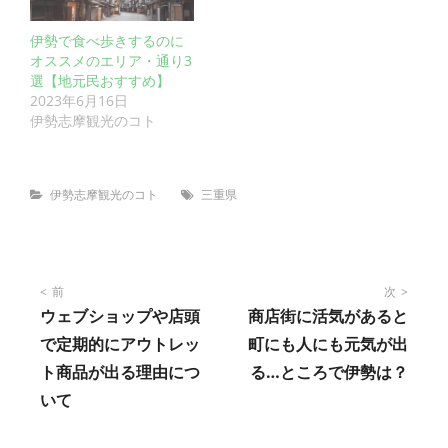
伊勢で食べ歩きするのに
オススメのエリア・通り3
選【地元民おすすめ】
2023年6月16日
伊勢志摩観光のコト
Categories
Tags
伊勢志摩観光のコト
三重県
投
前
次
ウェブショップや店頭
商店街に活気があると
稿
で定期的にアウトレッ
町にも人にも元気が出
ト商品が出る理由につ
る…ところで伊勢は？
ナ
いて