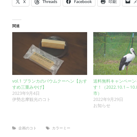
X
Threads
Facebook
印刷
関連
vol.1 ブランカのバウムクーヘン【おす
送料無料キャンペーン
すめ三重みやげ】
す！（2022.10.1～1
2023年9月4日
市）
2022年9月29日
伊勢志摩観光のコト
お知らせ
Categories
Tags
企画のコト
カラーミー