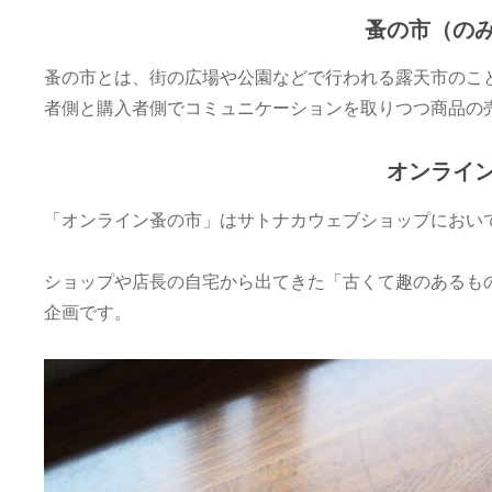
担
蚤の市（の
当
O
蚤の市とは、街の広場や公園などで行われる露天市のこ
者側と購入者側でコミュニケーションを取りつつ商品の
オンライ
「オンライン蚤の市」はサトナカウェブショップにおい
ショップや店長の自宅から出てきた「古くて趣のあるも
企画です。