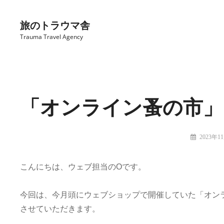
コ
ン
旅のトラウマ舎
テ
Trauma Travel Agency
ン
ツ
Site
へ
Overlay
ス
「オンライン蚤の市」
キ
ッ
プ
投
2023年1
稿
旅
者:
の
こんにちは、ウェブ担当のOです。
ト
ラ
ウ
今回は、今月頭にウェブショップで開催していた「オン
マ
させていただきます。
舎：