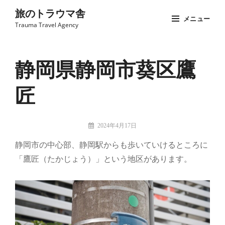
コ
旅のトラウマ舎
メニュー
ン
Trauma Travel Agency
テ
Site
ン
Overlay
ツ
静岡県静岡市葵区鷹
へ
匠
ス
キ
ッ
投
2024年4月17日
プ
稿
旅
静岡市の中心部、静岡駅からも歩いていけるところに
者:
の
「鷹匠（たかじょう）」という地区があります。
ト
ラ
ウ
マ
舎：
担
当