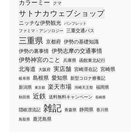
カラーミー
クマ
サトナカウェブショップ
ニッチな伊勢観光
パンフレット
三重交通バス
ファミマ・アンソロジー
三重県
京都府
伊勢の基礎知識
伊勢志摩の交通事情
伊勢の裏事情
伊勢神宮のこと
兵庫県
函館東北紀行
実店舗
北海道
宮崎県
宮崎滞在記
大阪府
島根県
愛知県
新型コロナ療養記
岐阜県
楽天市場
新潟県
福岡県
河崎天王祭
東京都
近鉄
送料無料キャンペーン
秋田県
長崎県
雑記
静岡県
隠岐漂流記
青森県
香川県
鹿児島県
鳥取県