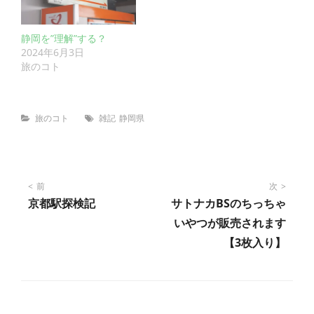
静岡を”理解”する？
2024年6月3日
旅のコト
Categories
Tags
旅のコト
雑記
静岡県
投
前
次
京都駅探検記
サトナカBSのちっちゃ
稿
いやつが販売されます
【3枚入り】
ナ
ビ