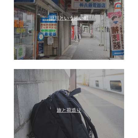
掛川という渋い町
旅と荷造り