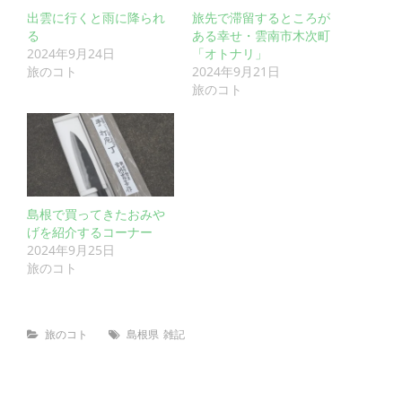
出雲に行くと雨に降られ
旅先で滞留するところが
る
ある幸せ・雲南市木次町
2024年9月24日
「オトナリ」
2024年9月21日
旅のコト
旅のコト
島根で買ってきたおみや
げを紹介するコーナー
2024年9月25日
旅のコト
Categories
Tags
旅のコト
島根県
雑記