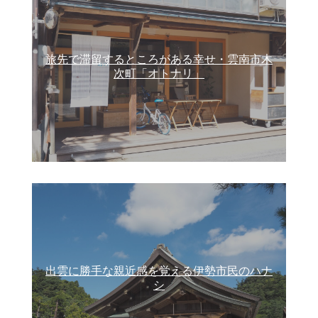
旅先で滞留するところがある幸せ・雲南市木
次町「オトナリ」
出雲に勝手な親近感を覚える伊勢市民のハナ
シ