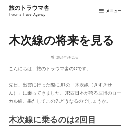
コ
旅のトラウマ舎
メニュー
ン
Trauma Travel Agency
テ
Site
ン
Overlay
ツ
木次線の将来を見る
へ
ス
投
2024年9月20日
キ
稿
旅
ッ
こんにちは、旅のトラウマ舎のOです。
者:
の
プ
ト
ラ
先日、出雲に行った際にJRの「木次線（きすきせ
ウ
ん）」に乗ってきました。JR西日本が誇る屈指のロー
マ
カル線、果たしてこの先どうなるのでしょうか。
舎：
担
当
木次線に乗るのは2回目
O