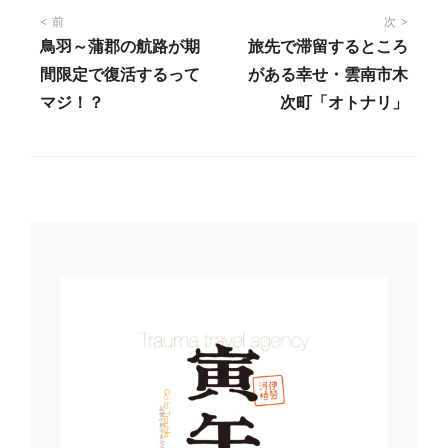
投
前
次
鳥羽～蒲郡の航路が期
旅先で滞留するところ
稿
間限定で復活するって
がある幸せ・雲南市木
マジ！？
次町「オトナリ」
ナ
ビ
ゲ
ー
シ
ョ
ン