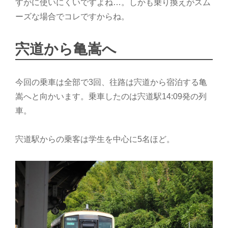
すがに使いにくいですよね…。しかも乗り換えがスム
ーズな場合でコレですからね。
宍道から亀嵩へ
今回の乗車は全部で3回、往路は宍道から宿泊する亀
嵩へと向かいます。乗車したのは宍道駅14:09発の列
車。
宍道駅からの乗客は学生を中心に5名ほど。