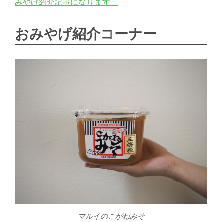
みやげ紹介記事になります。
舎：
担
当
おみやげ紹介コーナー
O
マルイのこがねみそ