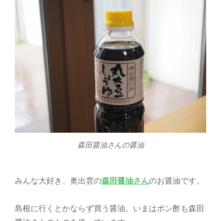
森田醤油さんの醤油
みんな大好き、奥出雲の
森田醤油さん
のお醤油です。
島根に行くとかならず買う醤油。いまはポン酢も森田