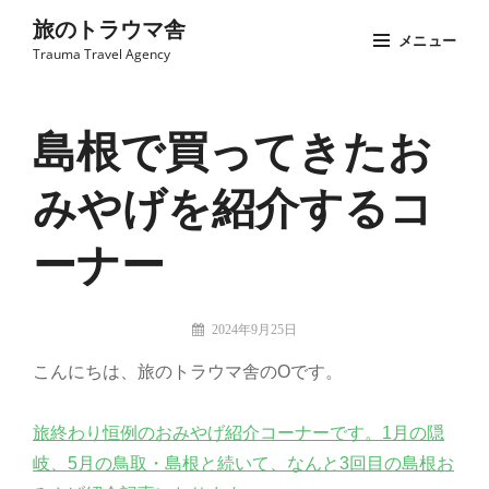
コ
旅のトラウマ舎
メニュー
ン
Trauma Travel Agency
テ
Site
ン
Overlay
ツ
島根で買ってきたお
へ
みやげを紹介するコ
ス
キ
ーナー
ッ
プ
投
2024年9月25日
稿
旅
こんにちは、旅のトラウマ舎のOです。
者:
の
ト
ラ
旅終わり恒例のおみやげ紹介コーナーです。1月の隠
ウ
岐、5月の鳥取・島根と続いて、なんと3回目の島根お
マ