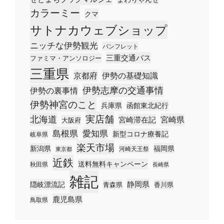
カラーミー
クマ
サトナカウェブショップ
ニッチな伊勢観光
パンフレット
三重交通バス
ファミマ・アンソロジー
三重県
京都府
伊勢の基礎知識
伊勢志摩の交通事情
伊勢の裏事情
伊勢神宮のこと
兵庫県
函館東北紀行
実店舗
北海道
宮崎県
宮崎滞在記
大阪府
島根県
愛知県
新型コロナ療養記
岐阜県
楽天市場
新潟県
福岡県
河崎天王祭
東京都
近鉄
送料無料キャンペーン
秋田県
長崎県
雑記
静岡県
隠岐漂流記
青森県
香川県
鹿児島県
鳥取県