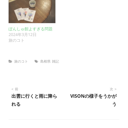
ぽんしゅ館よすぎる問題
2024年3月12日
旅のコト
Categories
Tags
旅のコト
島根県
雑記
投
前
次
出雲に行くと雨に降ら
VISONの様子をうかが
稿
れる
う
ナ