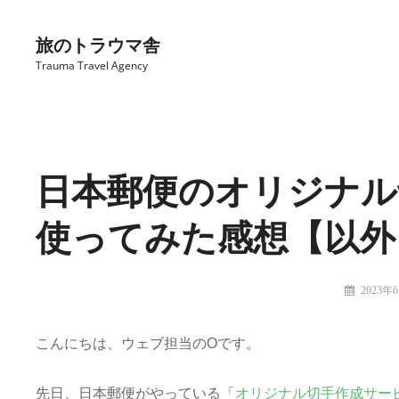
コ
ン
旅のトラウマ舎
テ
Trauma Travel Agency
ン
ツ
Site
へ
Overlay
ス
日本郵便のオリジナル
キ
ッ
使ってみた感想【以外
プ
投
2023年
稿
旅
者:
の
こんにちは、ウェブ担当のOです。
ト
ラ
ウ
先日、日本郵便がやっている「
オリジナル切手作成サー