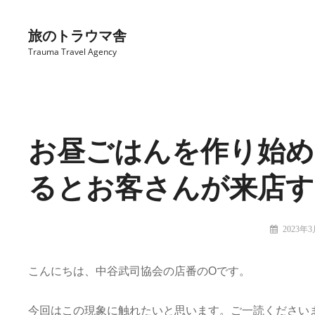
コ
ン
旅のトラウマ舎
テ
Trauma Travel Agency
ン
ツ
Site
へ
Overlay
ス
お昼ごはんを作り始め
キ
ッ
るとお客さんが来店す
プ
投
2023年
稿
旅
者:
の
こんにちは、中谷武司協会の店番のOです。
ト
ラ
ウ
今回はこの現象に触れたいと思います。ご一読ください