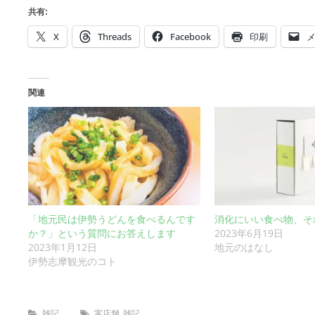
共有:
X
Threads
Facebook
印刷
関連
「地元民は伊勢うどんを食べるんです
消化にいい食べ物、そ
か？」という質問にお答えします
2023年6月19日
2023年1月12日
地元のはなし
伊勢志摩観光のコト
Categories
Tags
雑記
実店舗
雑記