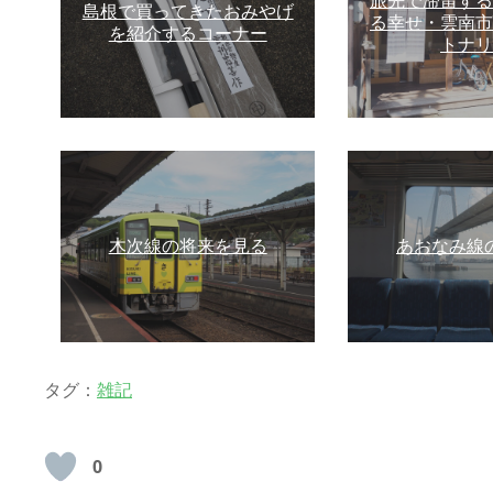
旅先で滞留する
島根で買ってきたおみやげ
る幸せ・雲南市
を紹介するコーナー
トナリ
木次線の将来を見る
あおなみ線
タグ：
雑記
0