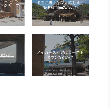
ところがあ
出雲に勝手な親近感を覚え
木次町「オ
る伊勢市民のハナシ
」
メイカーズピアはゴースト
のはなし
タウンなのか？